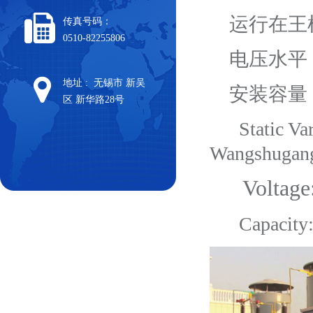
运行在王
传真号码：
0510-82255806
电压水平
地址 : 无锡市 新吴
安装容量
区 新华路28号
Static Var 
Wangshugang
Voltage:
Capacity:3