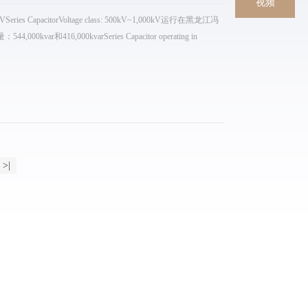
视频
s CapacitorVoltage class: 500kV~1,000kV运行在黑龙江冯
ar和416,000kvarSeries Capacitor operating in
>|